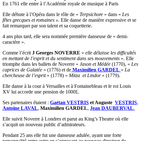
En 1761 elle entre à l’Académie royale de musique à Paris
Elle débute à l’Opéra dans le rôle de «
Terpsichore
» dans «
Les
fêtes grecques et romaines ».
Elle danse de manière expressive et se
fait remarquer par son talent et sa coquetterie.
4 ans plus tard, elle sera nommée première danseuse de « demi-
caractère ».
Comme l’écrit
J Georges NOVERRE
«
elle délaisse les difficultés
en mettant de l’esprit et du sentiment dans se
s
mouvements
». Elle
triomphe dans les ballets de Noverre «
Jason et Médée
(1770), «
Les
caprices
de Galatée
» (1776) et de
Maximilien GARDEL
«
La
chercheuse de l’esprit
» (1778) «
Mitza et
Lindor
» (1779).
Elle danse à la cour à Versailles et à Fontainebleau et le roi Louis
XV lui accorde une pension de 1000£.
Ses partenaires étaient :
Gaétan VESTRIS
et Auguste
VESTRIS
,
Antoine LAVAL
,
Maximilien GARDEL
,
Jean DAUBERVAL
.
Elle suivit Noverre à Londres et parut au King’s Theatre où elle
s’acquit un nouveau public d’admirateurs.
Pendant 25 ans elle fut une danseuse adulée, ayant une forte
personnalité entre autre en s’opposant au nouveau directeur de