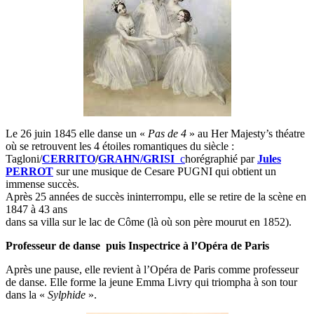
Le 26 juin 1845 elle danse un «
Pas de 4
» au Her Majesty’s théatre
où se retrouvent les 4 étoiles romantiques du siècle :
Tagloni/
CERRITO
/
GRAHN/
GRISI
c
horégraphié par
Jules
PERROT
sur une musique de Cesare PUGNI qui obtient un
immense succès.
Après 25 années de succès ininterrompu, elle se retire de la scène en
1847 à 43 ans
dans sa villa sur le lac de Côme (là où son père mourut en 1852).
Professeur de danse puis Inspectrice à l’Opéra de Paris
Après une pause, elle revient à l’Opéra de Paris comme professeur
de danse. Elle forme la jeune Emma Livry qui triompha à son tour
dans la «
Sylphide
».