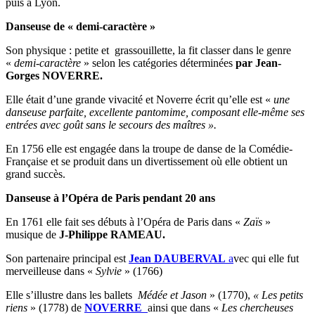
puis à Lyon.
Danseuse de « demi-caractère »
Son physique : petite et grassouillette, la fit classer dans le genre
«
demi-caractère
» selon les catégories déterminées
par Jean-
Gorges
NOVERRE.
Elle était d’une grande vivacité et Noverre écrit qu’elle est «
une
danseuse parfaite, excellente pantomime, composant elle-même ses
entrées avec goût sans le secours des maîtres ».
En 1756 elle est engagée dans la troupe de danse de la Comédie-
Française et se produit dans un divertissement où elle obtient un
grand succès.
Danseuse à l’Opéra de Paris pendant 20 ans
En 1761 elle fait ses débuts à l’Opéra de Paris dans «
Zaïs
»
musique de
J-Philippe RAMEAU.
Son partenaire principal est
Jean DAUBERVAL
a
vec qui elle fut
merveilleuse dans «
Sylvie
» (1766)
Elle s’illustre dans les ballets
Médée et Jason
» (1770),
« Les petits
riens
» (1778) de
NOVERRE
ainsi que dans «
Les chercheuses