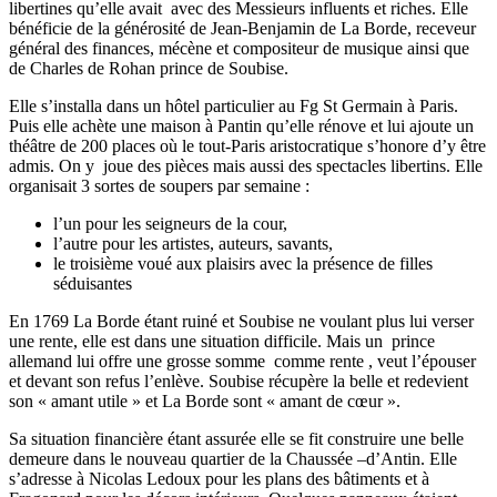
libertines qu’elle avait avec des Messieurs influents et riches. Elle
bénéficie de la générosité de Jean-Benjamin de La Borde, receveur
général des finances, mécène et compositeur de musique ainsi que
de Charles de Rohan prince de Soubise.
Elle s’installa dans un hôtel particulier au Fg St Germain à Paris.
Puis elle achète une maison à Pantin qu’elle rénove et lui ajoute un
théâtre de 200 places où le tout-Paris aristocratique s’honore d’y être
admis. On y joue des pièces mais aussi des spectacles libertins. Elle
organisait 3 sortes de soupers par semaine :
l’un pour les seigneurs de la cour,
l’autre pour les artistes, auteurs, savants,
le troisième voué aux plaisirs avec la présence de filles
séduisantes
En 1769 La Borde étant ruiné et Soubise ne voulant plus lui verser
une rente, elle est dans une situation difficile. Mais un prince
allemand lui offre une grosse somme comme rente , veut l’épouser
et devant son refus l’enlève. Soubise récupère la belle et redevient
son « amant utile » et La Borde sont « amant de cœur ».
Sa situation financière étant assurée elle se fit construire une belle
demeure dans le nouveau quartier de la Chaussée –d’Antin. Elle
s’adresse à Nicolas Ledoux pour les plans des bâtiments et à