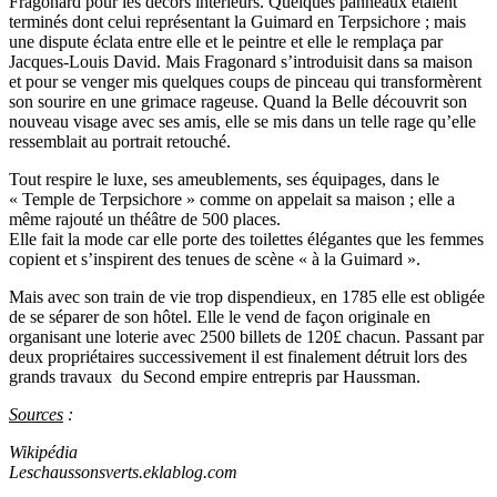
Fragonard pour les décors intérieurs. Quelques panneaux étaient
terminés dont celui représentant la Guimard en Terpsichore ; mais
une dispute éclata entre elle et le peintre et elle le remplaça par
Jacques-Louis David. Mais Fragonard s’introduisit dans sa maison
et pour se venger mis quelques coups de pinceau qui transformèrent
son sourire en une grimace rageuse. Quand la Belle découvrit son
nouveau visage avec ses amis, elle se mis dans un telle rage qu’elle
ressemblait au portrait retouché.
Tout respire le luxe, ses ameublements, ses équipages, dans le
« Temple de Terpsichore » comme on appelait sa maison ; elle a
même rajouté un théâtre de 500 places.
Elle fait la mode car elle porte des toilettes élégantes que les femmes
copient et s’inspirent des tenues de scène « à la Guimard ».
Mais avec son train de vie trop dispendieux, en 1785 elle est obligée
de se séparer de son hôtel. Elle le vend de façon originale en
organisant une loterie avec 2500 billets de 120£ chacun. Passant par
deux propriétaires successivement il est finalement détruit lors des
grands travaux du Second empire entrepris par Haussman.
Sources
:
Wikipédia
Leschaussonsverts.eklablog.com