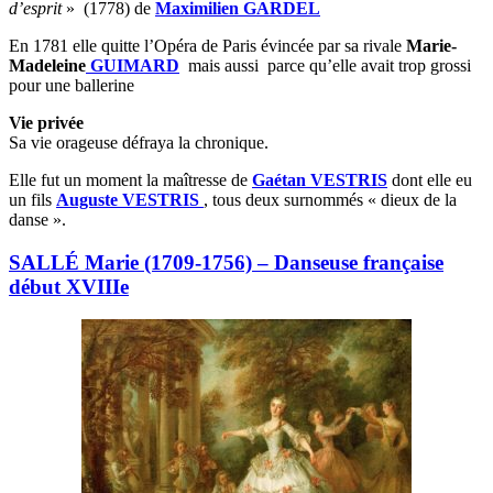
d’esprit
» (1778) de
Maximilien GARDEL
En 1781 elle quitte l’Opéra de Paris évincée par sa rivale
Marie-
Madeleine
GUIMARD
mais aussi parce qu’elle avait trop grossi
pour une ballerine
Vie privée
Sa vie orageuse défraya la chronique.
Elle fut un moment la maîtresse de
Gaétan VESTRIS
dont elle eu
un fils
Auguste VESTRIS
, tous deux surnommés « dieux de la
danse ».
SALLÉ Marie (1709-1756) – Danseuse française
début XVIIIe