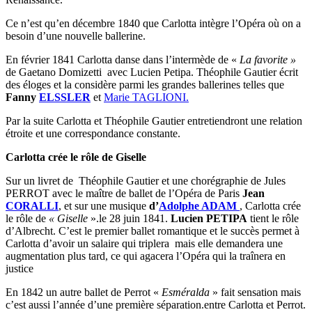
Ce n’est qu’en décembre 1840 que Carlotta intègre l’Opéra où on a
besoin d’une nouvelle ballerine.
En février 1841 Carlotta danse dans l’intermède de «
La favorite »
de Gaetano Domizetti
avec Lucien Petipa. Théophile Gautier écrit
des éloges et la considère parmi les grandes ballerines telles que
Fanny
ELSSLER
et
Marie TAGLIONI.
Par la suite Carlotta et Théophile Gautier entretiendront une relation
étroite et une correspondance constante.
Carlotta crée le rôle de Giselle
Sur un livret de Théophile Gautier et une chorégraphie de Jules
PERROT avec le maître de ballet de l’Opéra de Paris
Jean
CORALLI
, et sur une musique
d’
Adolphe ADAM
, Carlotta crée
le rôle de
« Giselle
».le 28 juin 1841.
Lucien PETIPA
tient le rôle
d’Albrecht. C’est le premier ballet romantique et le succès permet à
Carlotta d’avoir un salaire qui triplera mais elle demandera une
augmentation plus tard, ce qui agacera l’Opéra qui la traînera en
justice
En 1842 un autre ballet de Perrot «
Esméralda
» fait sensation mais
c’est aussi l’année d’une première séparation.entre Carlotta et Perrot.