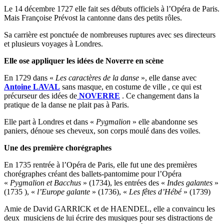
Le 14 décembre 1727 elle fait ses débuts officiels à l’Opéra de Paris.
Mais Françoise Prévost la cantonne dans des petits rôles.
Sa carrière est ponctuée de nombreuses ruptures avec ses directeurs
et plusieurs voyages à Londres.
Elle ose appliquer les idées de Noverre en scène
En 1729 dans «
Les caractères de la danse
», elle danse avec
Antoine LAVAL
sans masque, en costume de ville , ce qui est
précurseur des idées de
NOVERRE
. Ce changement dans la
pratique de la danse ne plait pas à Paris.
Elle part à Londres et dans «
Pygmalion
» elle abandonne ses
paniers, dénoue ses cheveux, son corps moulé dans des voiles.
Une des première chorégraphes
En 1735 rentrée à l’Opéra de Paris, elle fut une des premières
chorégraphes créant des ballets-pantomime pour l’Opéra
«
Pygmalion et Bacchus
» (1734), les entrées des «
Indes galantes
»
(1735 ), «
l’Europe
galante
» (1736), «
Les
fêtes d’Hébé
» (1739)
Amie de David GARRICK et de HAENDEL, elle a convaincu les
deux musiciens de lui écrire des musiques pour ses distractions de