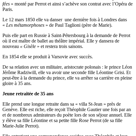
fées
» monté par Perrot et ainsi s’achève son contrat avec l’Opéra de
Paris.
Le 12 mars 1850 elle va danser une dernière fois à Londres dans
«
Les métamorphoses
» de Paul Taglioni (père de Marie).
Puis elle part en Russie à Saint-Pétersbourg à la demande de Perrot
où il est maître de ballet au théâtre impérial. Elle y dansera de
nouveau
« Gisèle
» et restera trois saisons.
En 1854 elle se produit à Varsovie avec succès.
De sa relation avec un militaire, aristocrate polonais : le prince Léon
Jérôme Radziwill, elle va avoir une seconde fille Léontine Grisi. Et
peut-être à la demande du prince, elle va arrêter sa carrière en pleine
gloire à 35 ans.
Jeune retraitée de 35 ans
Elle prend une longue retraite dans sa « villa St-Jean » près de
Genève. Elle est riche, elle reçoit Théophile Gautier une fois par an
et de nombreux admirateurs du poète lors de son séjour annuel. Elle
y élève sa fille Léontine et sa petite fille Rose Perrot (de sa fille
Marie-Julie Perrot).