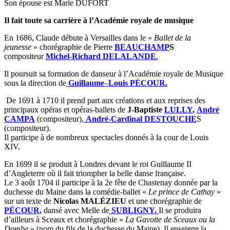
Son épouse est Marie DUFORT
Il fait toute sa carrière à l’Académie royale de musique
En 1686, Claude débute à Versailles dans le «
Ballet de la
jeunesse
» chorégraphie de Pierre
BEAUCHAMP
S
compositeur
Michel-Richard DELALANDE
.
Il poursuit sa formation de danseur à l’Académie royale de Musique
sous la direction de
Guillaume
–
Louis PÉCOUR.
De 1691 à 1710 il prend part aux créations et aux reprises des
principaux opéras et opéras-ballets de
J-Baptiste
LULLY
,
André
CAMPA
(compositeur),
André-Cardinal DESTOUCHE
S
(compositeur).
Il participe à de nombreux spectacles donnés à la cour de Louis
XIV.
En 1699 il se produit à Londres devant le roi Guillaume II
d’Angleterre où il fait triompher la belle danse française.
Le 3 août 1704 il participe à la 2e fête de Chastenay donnée par la
duchesse du Maine dans la comédie-ballet «
Le prince de Cathay
»
sur un texte de
Nicolas MALÉZIEU
et une chorégraphie de
PÉCOUR,
dansé avec Melle de
SUBLIGNY.
Il se produira
d’ailleurs à Sceaux et chorégraphie «
La Gavotte de
Sceaux ou la
Dombe
» (nom du fils de la duchesse du Maine). Il enseigne la