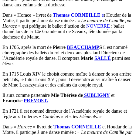
danse aux enfants de la duchesse.
Dans « Horace » livret de
Thomas CORNEILLE
e
t Houdar de la
Motte, il participe à une danse mimée : «
Le meurtre de
Camille par
Horace
» qui préfigure le ballet d’action de
NOVERRE
; ballet
donné lors de la 14e Grande nuit de Sceaux, fête donnée par la
duchesse du Maine.
En 1705, après la mort de
Pierre
BEAUCHAMP
S
il est nommé
chorégraphe des ballets du roi et deux ans plus tard Directeur de
l’Académie royale de danse. Il comptera
Marie
SALLÉ
parmi ses
élèves.
En 1715 Louis XIV le choisit comme maître à danser de son arrière
petit-fils, le futur Louis XV ; puis il deviendra aussi maître à danser
de Mme Leszczynska et des enfants du couple royal.
Il aura comme partenaire
Mie-Thérèse de
SUBLIGNY
et
Françoise
PREVOST.
En 1721 il est nommé directeur de l’Académie royale de danse et
règle aux Tuileries «
Cardénis
» et «
les Eléments
. »
Dans «
Horace
» livret de
Thomas CORNEILLE
et Houdar de la
Motte, il participe à une danse mimée : «
Le meurtre de Camille par