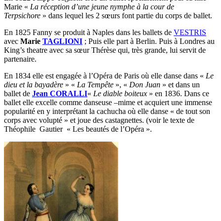
Marie «
La réception d’une jeune nymphe à la cour de
Terpsichore
» dans lequel les 2 sœurs font partie du corps de ballet.
En 1825 Fanny se produit à Naples dans les ballets de
VESTRIS
avec
Marie
TAGLIONI
; Puis elle part à Berlin. Puis à Londres au
King’s theatre avec sa sœur Thérèse qui, très grande, lui servit de
partenaire.
En 1834 elle est engagée à l’Opéra de Paris où elle danse dans «
Le
dieu et la bayadère
» «
La Tempête
», «
Don Juan
» et dans un
ballet de
Jean CORALLI
«
Le diable boiteux
» en 1836. Dans ce
ballet elle excelle comme danseuse –mime et acquiert une immense
popularité en y interprétant la cachucha où elle danse « de tout son
corps avec volupté » et joue des castagnettes. (voir le texte de
Théophile Gautier « Les beautés de l’Opéra ».