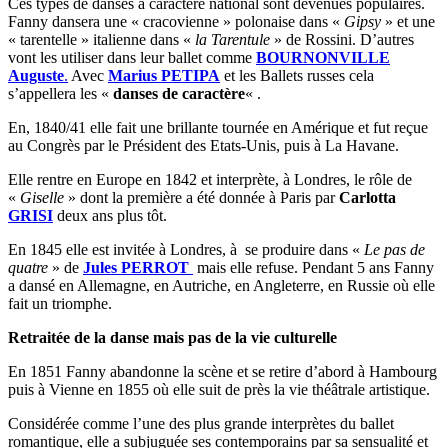
Ces types de danses à caractère national sont devenues populaires.
Fanny dansera une « cracovienne » polonaise dans «
Gipsy
» et une
« tarentelle » italienne dans «
la Tarentule
» de Rossini. D’autres
vont les utiliser dans leur ballet comme
BOURNONVILLE
Auguste
.
Avec
Marius PETIPA
et les Ballets russes cela
s’appellera les «
danses de caractère
« .
En, 1840/41 elle fait une brillante tournée en Amérique et fut reçue
au Congrès par le Président des Etats-Unis, puis à La Havane.
Elle rentre en Europe en 1842 et interprète, à Londres, le rôle de
«
Giselle
» dont la première a été donnée à Paris par
Carlotta
GRISI
deux ans plus tôt.
En 1845 elle est invitée à Londres, à se produire dans «
Le pas de
quatre
» de
Jules PERROT
mais elle refuse. Pendant 5 ans Fanny
a dansé en Allemagne, en Autriche, en Angleterre, en Russie où elle
fait un triomphe.
Retraitée de la danse mais pas de la vie culturelle
En 1851 Fanny abandonne la scène et se retire d’abord à Hambourg
puis à Vienne en 1855 où elle suit de près la vie théâtrale artistique.
Considérée comme l’une des plus grande interprètes du ballet
romantique, elle a subjuguée ses contemporains par sa sensualité et