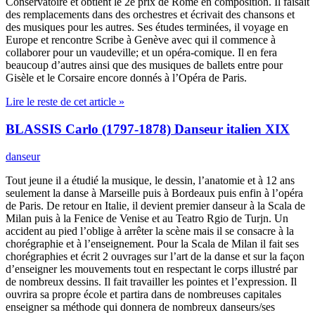
Conservatoire et obtient le 2e prix de Rome en composition. Il faisait
des remplacements dans des orchestres et écrivait des chansons et
des musiques pour les autres. Ses études terminées, il voyage en
Europe et rencontre Scribe à Genève avec qui il commence à
collaborer pour un vaudeville; et un opéra-comique. Il en fera
beaucoup d’autres ainsi que des musiques de ballets entre pour
Gisèle et le Corsaire encore donnés à l’Opéra de Paris.
Lire le reste de cet article »
BLASSIS Carlo (1797-1878) Danseur italien XIX
danseur
Tout jeune il a étudié la musique, le dessin, l’anatomie et à 12 ans
seulement la danse à Marseille puis à Bordeaux puis enfin à l’opéra
de Paris. De retour en Italie, il devient premier danseur à la Scala de
Milan puis à la Fenice de Venise et au Teatro Rgio de Turjn. Un
accident au pied l’oblige à arrêter la scène mais il se consacre à la
chorégraphie et à l’enseignement. Pour la Scala de Milan il fait ses
chorégraphies et écrit 2 ouvrages sur l’art de la danse et sur la façon
d’enseigner les mouvements tout en respectant le corps illustré par
de nombreux dessins. Il fait travailler les pointes et l’expression. Il
ouvrira sa propre école et partira dans de nombreuses capitales
enseigner sa méthode qui donnera de nombreux danseurs/ses