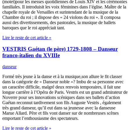
(motet)pour les messes quotidiennes de Louis XIV et les cérémonies
familiales. Il introduisit les voix féminines dans l’église. Maître de la
chapelle royale de Versailles et surintendant de la musique de la
Chambre du roi ; il dispose des « 24 violons du roi ». Il composa
aussi des divertissements, des pastorales, la musique de ballets
baroques que le roi appréciait tant.
Lire le reste de cet article »
VESTRIS Gaétan (le père) 1729-1808 – Danseur
franco-italien du XVIIIe
danseur
Formé très jeune à la danse et à la musique,son allure le fit classer
dans la catégorie de « Danseur noble »? Imbu de sa personne avec
un caractère difficile, malgré deux renvois temporaires, il fait une
longue carrière à l’Opéra de Paris. Vestris est un grand admirateur de
Noverre pour ses innovations scéniques dans ses ballets d’action
Gaétan reconnut tardivement son fils Auguste Vestris , également
très grand danseur, qu’il eut dans sa jeunesse avec la danseuse
Marue Allard. Père et fils vont danser sur de nombreuses scènes
emportant l’enthousiasme des spectateurs.
Lire le reste de cet article »