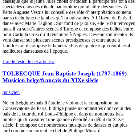
classique que le jeune Jules choisi d’étudier. Il participe très tôt à des
spectacles dans des rôle de pantomime quilui attire des succès. A
Paris Auguste Vestris lui conseille des rôle d’interprétation soutenu
par sa technique de jambes qu’il a puissantes. A l’Opéra de Paris il
danse avec Marie Taglioni. Sur fond de jalousie, elle le fait renvoyer,
mais il va sur d’autres scènes d’Europe et compose des ballets entre
pour Carlotta Grisi qu’il rencontre à Naples. Devenu son mentor ils
vont danser sur plusieurs scènes prestigieuses et entre autre à
Londres où il compose le fameux »Pas de quatre » qui réunit les 4
meilleures danseuses de l’époque.
Lire le reste de cet article »
TOLBECQUE Jean Baptiste Joseph (1797-1869)
Musicien belge/français du XIXe siècle
musicien
Né en Belgique mais Il étudie le violon et la composition au
Conservatoire de Paris. Il dirige plusieurs orchestres dont celui des
bals de la cour du roi Louis-Philippe et dans de nombreux bals
publics qui lui assurent une grande célébrité au début du XIXe
siècle. Il compose de nombreuses musiques de danses et eut plus
tard comme concurrent le chef de Philippe Musard.