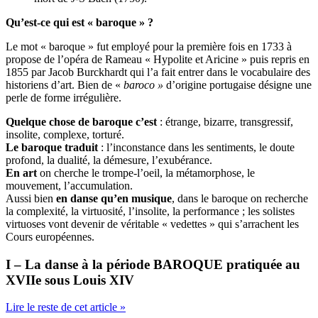
Qu’est-ce qui est « baroque » ?
Le mot « baroque » fut employé pour la première fois en 1733 à
propose de l’opéra de Rameau « Hypolite et Aricine » puis repris en
1855 par Jacob Burckhardt qui l’a fait entrer dans le vocabulaire des
historiens d’art. Bien de «
baroco »
d’origine portugaise désigne une
perle de forme irrégulière.
Quelque chose de baroque c’est
: étrange, bizarre, transgressif,
insolite, complexe, torturé.
Le baroque traduit
: l’inconstance dans les sentiments, le doute
profond, la dualité, la démesure, l’exubérance.
En art
on cherche le trompe-l’oeil, la métamorphose, le
mouvement, l’accumulation.
Aussi bien
en danse qu’en musique
, dans le baroque on recherche
la complexité, la virtuosité, l’insolite, la performance ; les solistes
virtuoses vont devenir de véritable « vedettes » qui s’arrachent les
Cours européennes.
I – La danse à la période BAROQUE pratiquée au
XVIIe sous Louis XIV
Lire le reste de cet article »