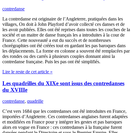
contredanse
La contredanse est originaire de l’Angleterre, pratiquées dans les
villages, On doit à John Playford d’avoir collecté ces danses et de
les avoir publiées. Elles ont été reprises dans toutes les couches de la
société et un maitre de danse français les a introduites à la cour de
France. Cette nouveauté a eut du succès et de nombreuses
chorégraphies ont été créées tout en gardant les pas baroques dans
les déplacements. La forme en colonne a souvent été remplacées par
des rondes ou des carrés à plusieurs couples donnant ainsi la
contredanse française. Puis les pas ont été simplifiés.
Lire le reste de cet article »
Les quadrilles du XIXe sont issus des contredanses
du XVIIIe
contredanse
,
quadrille
C’est vers 1684 que les contredanses ont été introduites en France,
importées d’Angleterre. Ces contredanses anglaises furent adaptées
et modifiées en France pour y intégrer les gestes et pas baroques
alors en vogue en France : ces contredanses à la française furent
dansées pendant le Directoire et sous le Premier Empire. Elles