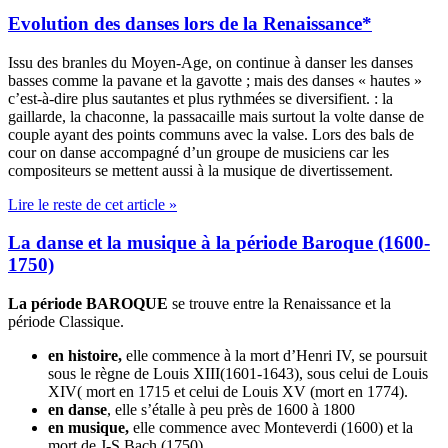
Evolution des danses lors de la Renaissance*
Issu des branles du Moyen-Age, on continue à danser les danses
basses comme la pavane et la gavotte ; mais des danses « hautes »
c’est-à-dire plus sautantes et plus rythmées se diversifient. : la
gaillarde, la chaconne, la passacaille mais surtout la volte danse de
couple ayant des points communs avec la valse. Lors des bals de
cour on danse accompagné d’un groupe de musiciens car les
compositeurs se mettent aussi à la musique de divertissement.
Lire le reste de cet article »
La danse et la musique à la période Baroque (1600-
1750)
La période BAROQUE
se trouve entre la Renaissance et la
période Classique.
en histoire,
elle commence à la mort d’Henri IV, se poursuit
sous le règne de Louis XIII(1601-1643), sous celui de Louis
XIV( mort en 1715 et celui de Louis XV (mort en 1774).
en danse
, elle s’étalle à peu près de 1600 à 1800
en musique,
elle commence avec Monteverdi (1600) et la
mort de J-S Bach (1750).