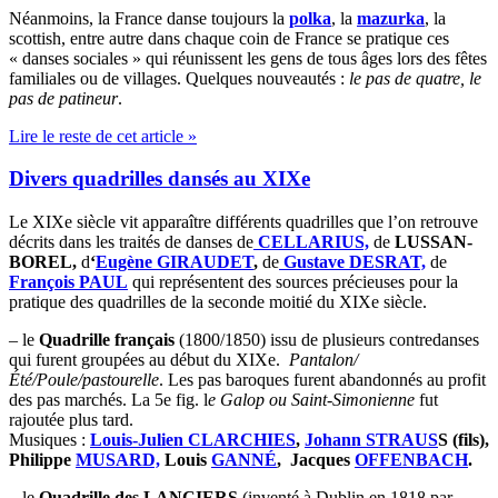
Néanmoins, la France danse toujours la
polka
, la
mazurka
, la
scottish, entre autre dans chaque coin de France se pratique ces
« danses sociales » qui réunissent les gens de tous âges lors des fêtes
familiales ou de villages. Quelques nouveautés :
le pas de quatre, le
pas de patineur
.
Lire le reste de cet article »
Divers quadrilles dansés au XIXe
Le XIXe siècle vit apparaître différents quadrilles que l’on retrouve
décrits dans les traités de danses de
CELLARIUS,
de
LUSSAN-
BOREL,
d
‘
Eugène GIRAUDET
,
de
Gustave DESRAT,
de
François PAUL
qui représentent des sources précieuses pour la
pratique des quadrilles de la seconde moitié du XIXe siècle.
– le
Quadrille français
(1800/1850) issu de plusieurs contredanses
qui furent groupées au début du XIXe.
Pantalon/
Été/Poule/pastourelle
. Les pas baroques furent abandonnés au profit
des pas marchés. La 5e fig. l
e Galop
ou Saint-Simonienne
fut
rajoutée plus tard.
Musiques :
Louis-Julien CLARCHIES
,
Johann STRAUS
S (fils),
Philippe
MUSARD,
Louis
GANNÉ
, Jacques
OFFENBACH
.
– le
Quadrille des LANCIERS
(inventé à Dublin en 1818 par