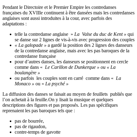
Pendant le Directoire et le Premier Empire les contredanses
françaises du XVIIIe continuent à être dansées mais les contredanses
anglaises sont aussi introduites à la cour, avec parfois des
adaptations :
telle la contredanse anglaise »
La
Valse du duc de Kent »
qui
se danse sur 2 lignes de vis-à-vis avec progression des couples
« La galopade »
a gardé la position des 2 lignes des danseurs
de la contredanse anglaise, mais avec les pas baroques de la
contredanse française
pour d’autres danses, les danseurs se positionnent en cercle
comme dans «
Le Carillon de Dunkerque » ou « La
boulangère »
ou parfois les couples sont en carré comme dans «
La
Monaco »
ou «
La psyché »
La diffusion des danses se faisait au moyen de feuillets publiés que
l’on achetait à la feuille.On y lisait la musique et quelques
descriptions des figures et pas proposés. Les pas spécifiques
reprenaient les pas baroques tels que :
pas de bourrée,
pas de rigaudon,
contre-temps de gavotte