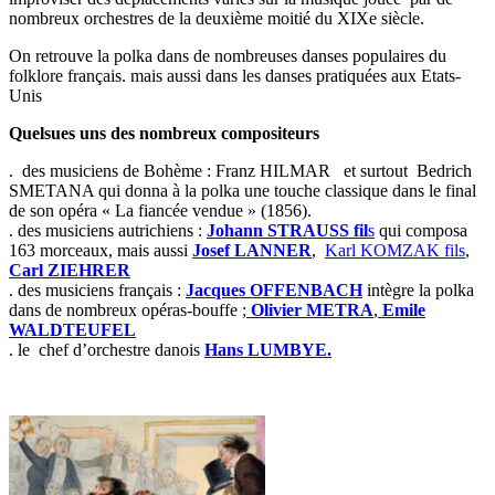
nombreux orchestres de la deuxième moitié du XIXe siècle.
On retrouve la polka dans de nombreuses danses populaires du
folklore français. mais aussi dans les danses pratiquées aux Etats-
Unis
Quelsues uns des nombreux compositeurs
. des musiciens de Bohème : Franz HILMAR et surtout Bedrich
SMETANA qui donna à la polka une touche classique dans le final
de son opéra « La fiancée vendue » (1856).
. des musiciens autrichiens :
Johann STRAUSS fil
s
qui composa
163 morceaux, mais aussi
Josef LANNER
,
Karl KOMZAK fils
,
Carl ZIEHRER
. des musiciens français :
Jacques OFFENBACH
intègre la polka
dans de nombreux opéras-bouffe ;
Olivier METRA
,
Emile
WALDTEUFEL
. le chef d’orchestre danois
Hans LUMBYE.