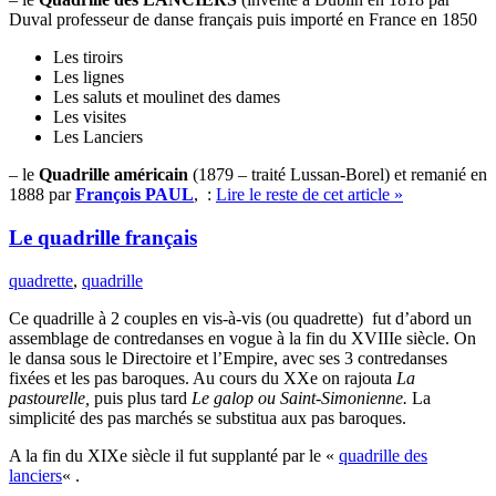
Duval professeur de danse français puis importé en France en 1850
Les tiroirs
Les lignes
Les saluts et moulinet des dames
Les visites
Les Lanciers
– le
Quadrille américain
(1879 – traité Lussan-Borel) et remanié en
1888 par
François PAUL
, :
Lire le reste de cet article »
Le quadrille français
quadrette
,
quadrille
Ce quadrille à 2 couples en vis-à-vis (ou quadrette) fut d’abord un
assemblage de contredanses en vogue à la fin du XVIIIe siècle. On
le dansa sous le Directoire et l’Empire, avec ses 3 contredanses
fixées et les pas baroques. Au cours du XXe on rajouta
La
pastourelle,
puis plus tard
Le galop ou Saint-Simonienne.
La
simplicité des pas marchés se substitua aux pas baroques.
A la fin du XIXe siècle il fut supplanté par le «
quadrille des
lanciers
« .