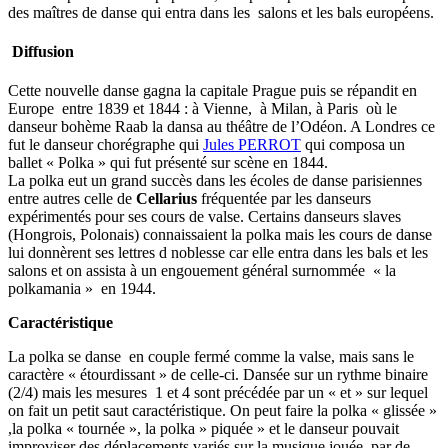
des maîtres de danse qui entra dans les salons et les bals européens.
Diffusion
Cette nouvelle danse gagna la capitale Prague puis se répandit en
Europe entre 1839 et 1844 : à Vienne, à Milan, à Paris où le
danseur bohème Raab la dansa au théâtre de l’Odéon. A Londres ce
fut le danseur chorégraphe qui
Jules PERROT
qui composa un
ballet « Polka » qui fut présenté sur scène en 1844.
La polka eut un grand succès dans les écoles de danse parisiennes
entre autres celle de
Cellarius
fréquentée par les danseurs
expérimentés pour ses cours de valse. Certains danseurs slaves
(Hongrois, Polonais) connaissaient la polka mais les cours de danse
lui donnèrent ses lettres d noblesse car elle entra dans les bals et les
salons et on assista à un engouement général surnommée « la
polkamania » en 1944.
Caractéristique
La polka se danse en couple fermé comme la valse, mais sans le
caractère « étourdissant » de celle-ci. Dansée sur un rythme binaire
(2/4) mais les mesures 1 et 4 sont précédée par un « et » sur lequel
on fait un petit saut caractéristique. On peut faire la polka « glissée »
,la polka « tournée », la polka » piquée » et le danseur pouvait
improviser des déplacements variés sur la musique jouée par de