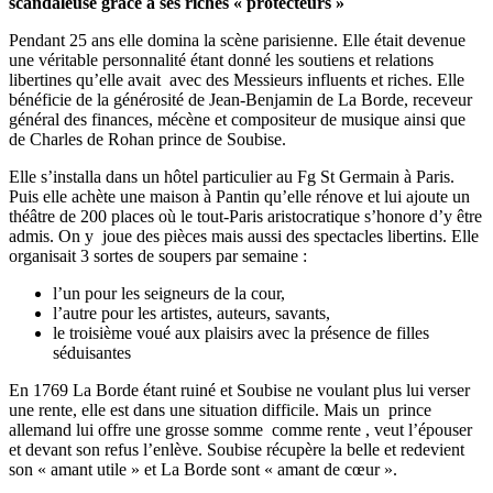
scandaleuse grâce à ses riches « protecteurs »
Pendant 25 ans elle domina la scène parisienne. Elle était devenue
une véritable personnalité étant donné les soutiens et relations
libertines qu’elle avait avec des Messieurs influents et riches. Elle
bénéficie de la générosité de Jean-Benjamin de La Borde, receveur
général des finances, mécène et compositeur de musique ainsi que
de Charles de Rohan prince de Soubise.
Elle s’installa dans un hôtel particulier au Fg St Germain à Paris.
Puis elle achète une maison à Pantin qu’elle rénove et lui ajoute un
théâtre de 200 places où le tout-Paris aristocratique s’honore d’y être
admis. On y joue des pièces mais aussi des spectacles libertins. Elle
organisait 3 sortes de soupers par semaine :
l’un pour les seigneurs de la cour,
l’autre pour les artistes, auteurs, savants,
le troisième voué aux plaisirs avec la présence de filles
séduisantes
En 1769 La Borde étant ruiné et Soubise ne voulant plus lui verser
une rente, elle est dans une situation difficile. Mais un prince
allemand lui offre une grosse somme comme rente , veut l’épouser
et devant son refus l’enlève. Soubise récupère la belle et redevient
son « amant utile » et La Borde sont « amant de cœur ».