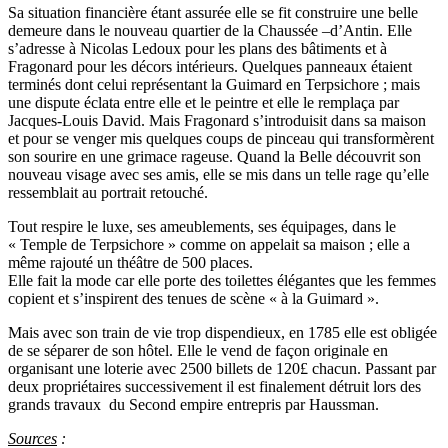
Sa situation financière étant assurée elle se fit construire une belle
demeure dans le nouveau quartier de la Chaussée –d’Antin. Elle
s’adresse à Nicolas Ledoux pour les plans des bâtiments et à
Fragonard pour les décors intérieurs. Quelques panneaux étaient
terminés dont celui représentant la Guimard en Terpsichore ; mais
une dispute éclata entre elle et le peintre et elle le remplaça par
Jacques-Louis David. Mais Fragonard s’introduisit dans sa maison
et pour se venger mis quelques coups de pinceau qui transformèrent
son sourire en une grimace rageuse. Quand la Belle découvrit son
nouveau visage avec ses amis, elle se mis dans un telle rage qu’elle
ressemblait au portrait retouché.
Tout respire le luxe, ses ameublements, ses équipages, dans le
« Temple de Terpsichore » comme on appelait sa maison ; elle a
même rajouté un théâtre de 500 places.
Elle fait la mode car elle porte des toilettes élégantes que les femmes
copient et s’inspirent des tenues de scène « à la Guimard ».
Mais avec son train de vie trop dispendieux, en 1785 elle est obligée
de se séparer de son hôtel. Elle le vend de façon originale en
organisant une loterie avec 2500 billets de 120£ chacun. Passant par
deux propriétaires successivement il est finalement détruit lors des
grands travaux du Second empire entrepris par Haussman.
Sources
: