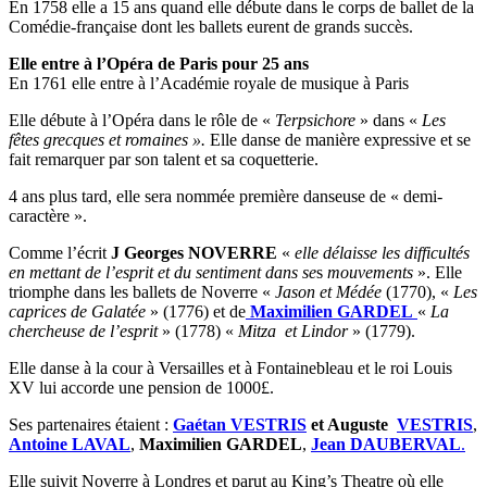
En 1758 elle a 15 ans quand elle débute dans le corps de ballet de la
Comédie-française dont les ballets eurent de grands succès.
Elle entre à l’Opéra de Paris pour 25 ans
En 1761 elle entre à l’Académie royale de musique à Paris
Elle débute à l’Opéra dans le rôle de «
Terpsichore
» dans «
Les
fêtes grecques et romaines ».
Elle danse de manière expressive et se
fait remarquer par son talent et sa coquetterie.
4 ans plus tard, elle sera nommée première danseuse de « demi-
caractère ».
Comme l’écrit
J Georges NOVERRE
«
elle délaisse les difficultés
en mettant de l’esprit et du sentiment dans se
s
mouvements
». Elle
triomphe dans les ballets de Noverre «
Jason et Médée
(1770), «
Les
caprices
de Galatée
» (1776) et de
Maximilien GARDEL
«
La
chercheuse de l’esprit
» (1778) «
Mitza et
Lindor
» (1779).
Elle danse à la cour à Versailles et à Fontainebleau et le roi Louis
XV lui accorde une pension de 1000£.
Ses partenaires étaient :
Gaétan VESTRIS
et Auguste
VESTRIS
,
Antoine LAVAL
,
Maximilien GARDEL
,
Jean DAUBERVAL
.
Elle suivit Noverre à Londres et parut au King’s Theatre où elle