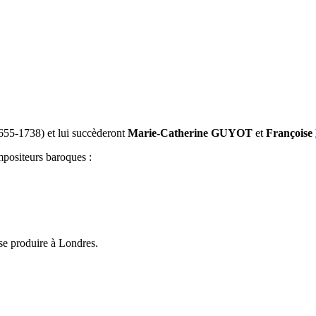
655-1738) et lui succèderont
Marie-Catherine GUYOT
et
Françoise
mpositeurs baroques :
 se produire à Londres.