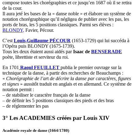
compose toutes les chorégraphies et ce jusqu’en 1687 où il se retira
de la cour.
Il aura jeté les bases de la « danse noble » et élabore un système de
notation chorégraphique qu’il négligea de publier avec les pas, les
ports de bras, les 5 positions classiques. Parmi ses élèves :
BLONDY,
Favier, Pécour.
C’est
Louis-Guillaume PÉCOUR
(1653-1729) qui lui succéda à
l’Opéra puis BLONDY (1675-1739).
Tous les deux étaient aussi aidés par
Isaac de
BENSERADE
poète, librettiste et serviteur du roi.
En 1701
Raoul FEUILLET
publia le premier ouvrage sur la
technique de la danse, à partir des recherches de Beauchamps :
«
Chorégraphie de l’ar
t
de décrire la danse par caractères, figures
et signes
» aussitôt traduit en anglais et en allemand. Ce système de
notation permit :
– de stabiliser le caractère français de la danse
– de définir les 5 positions classiques des pieds et des bras
– de réglementer les pas
3° Les ACADEMIES créées par Louis XIV
Académie royale de danse (1664/1780)