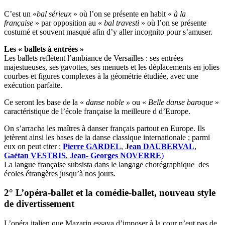
C’est un «
bal sérieux
» où l’on se présente en habit «
à la
française
» par opposition au «
bal travesti
» où l’on se présente
costumé et souvent masqué afin d’y aller incognito pour s’amuser.
Les « ballets à entrées »
Les ballets reflètent l’ambiance de Versailles : ses entrées
majestueuses, ses gavottes, ses menuets et les déplacements en jolies
courbes et figures complexes à la géométrie étudiée, avec une
exécution parfaite.
Ce seront les base de la «
danse noble »
ou «
Belle danse baroque
»
caractéristique de l’école française la meilleure d d’Europe.
On s’arracha les maîtres à danser français partout en Europe. Ils
jetèrent ainsi les bases de la danse classique internationale ; parmi
eux on peut citer :
Pierre GARDEL
,
J
ean DAUBERVAL
,
Gaétan VESTRIS
,
Jean- Georges NOVERRE
)
La langue française subsista dans le langage chorégraphique des
écoles étrangères jusqu’à nos jours.
2° L’opéra-ballet et la comédie-ballet, nouveau style
de divertissement
L’opéra italien que Mazarin essaya d’imposer à la cour n’eut pas de