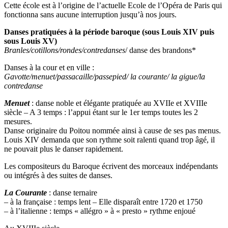
Cette école est à l’origine de l’actuelle Ecole de l’Opéra de Paris qui
fonctionna sans aucune interruption jusqu’à nos jours.
Danses pratiquées à la période baroque (sous Louis XIV puis
sous Louis XV)
Branles/cotillons/rondes/contredanses
/ danse des brandons*
Danses à la cour et en ville :
Gavotte/menuet/passacaille/passepied/ la courante/ la gigue/la
contredanse
Menuet
: danse noble et élégante pratiquée au XVIIe et XVIIIe
siècle – A 3 temps : l’appui étant sur le 1er temps toutes les 2
mesures.
Danse originaire du Poitou nommée ainsi à cause de ses pas menus.
Louis XIV demanda que son rythme soit ralenti quand trop âgé, il
ne pouvait plus le danser rapidement.
Les compositeurs du Baroque écrivent des morceaux indépendants
ou intégrés à des suites de danses.
La Courante
: danse ternaire
– à la française : temps lent – Elle disparaît entre 1720 et 1750
– à l’italienne : temps « allégro » à « presto » rythme enjoué