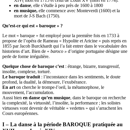
XIV( mort en 1715 et celui de Louis XV (mort en 1774).
en danse
, elle s’étalle à peu près de 1600 à 1800
en musique,
elle commence avec Monteverdi (1600) et la
mort de J-S Bach (1750).
Qu’est-ce qui est « baroque » ?
Le mot « baroque » fut employé pour la première fois en 1733 à
propose de l’opéra de Rameau « Hypolite et Aricine » puis repris en
1855 par Jacob Burckhardt qui l’a fait entrer dans le vocabulaire des
historiens d’art. Bien de «
baroco »
d’origine portugaise désigne une
perle de forme irrégulière.
Quelque chose de baroque c’est
: étrange, bizarre, transgressif,
insolite, complexe, torturé.
Le baroque traduit
: l’inconstance dans les sentiments, le doute
profond, la dualité, la démesure, l’exubérance.
En art
on cherche le trompe-l’oeil, la métamorphose, le
mouvement, l’accumulation.
Aussi bien
en danse qu’en musique
, dans le baroque on recherche
la complexité, la virtuosité, l’insolite, la performance ; les solistes
virtuoses vont devenir de véritable « vedettes » qui s’arrachent les
Cours européennes.
I – La danse à la période BAROQUE pratiquée au