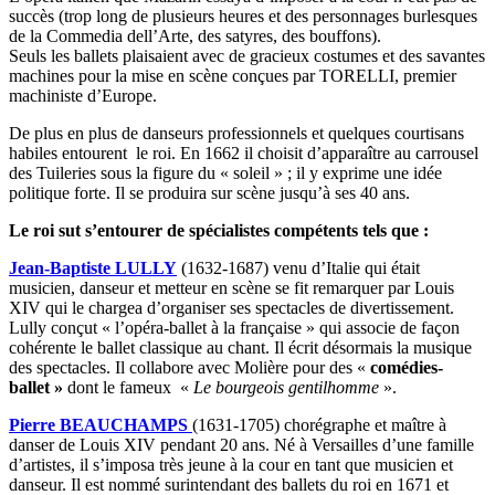
succès (trop long de plusieurs heures et des personnages burlesques
de la Commedia dell’Arte, des satyres, des bouffons).
Seuls les ballets plaisaient avec de gracieux costumes et des savantes
machines pour la mise en scène conçues par TORELLI, premier
machiniste d’Europe.
De plus en plus de danseurs professionnels et quelques courtisans
habiles entourent le roi. En 1662 il choisit d’apparaître au carrousel
des Tuileries sous la figure du « soleil » ; il y exprime une idée
politique forte. Il se produira sur scène jusqu’à ses 40 ans.
Le roi sut s’entourer de spécialistes compétents tels que :
Jean-Baptiste LULLY
(1632-1687) venu d’Italie qui était
musicien, danseur et metteur en scène se fit remarquer par Louis
XIV qui le chargea d’organiser ses spectacles de divertissement.
Lully conçut « l’opéra-ballet à la française » qui associe de façon
cohérente le ballet classique au chant. Il écrit désormais la musique
des spectacles. Il collabore avec Molière pour des «
comédies-
ballet »
dont le fameux «
Le bourgeois
gentilhomme
».
Pierre BEAUCHAMPS
(1631-1705) chorégraphe et maître à
danser de Louis XIV pendant 20 ans. Né à Versailles d’une famille
d’artistes, il s’imposa très jeune à la cour en tant que musicien et
danseur. Il est nommé surintendant des ballets du roi en 1671 et