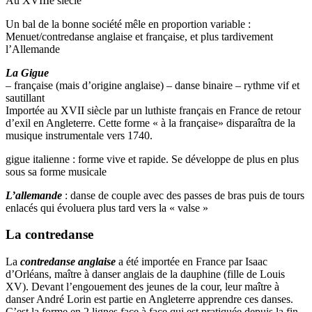
Au XVIIIe siècle
Un bal de la bonne société mêle en proportion variable :
Menuet/contredanse anglaise et française, et plus tardivement
l’Allemande
La Gigue
– française (mais d’origine anglaise) – danse binaire – rythme vif et
sautillant
Importée au XVII siècle par un luthiste français en France de retour
d’exil en Angleterre. Cette forme « à la française» disparaîtra de la
musique instrumentale vers 1740.
gigue italienne : forme vive et rapide. Se développe de plus en plus
sous sa forme musicale
L’allemande
: danse de couple avec des passes de bras puis de tours
enlacés qui évoluera plus tard vers la « valse »
La contredanse
La
contredanse anglaise
a été importée en France par Isaac
d’Orléans, maître à danser anglais de la dauphine (fille de Louis
XV). Devant l’engouement des jeunes de la cour, leur maître à
danser André Lorin est partie en Angleterre apprendre ces danses.
C’est la forme en 2 lignes face à face qui est pratiquée depuis la fin