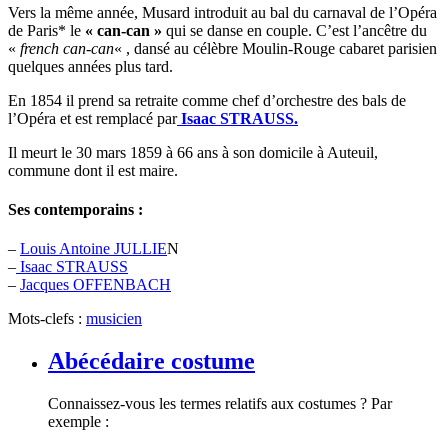
Vers la même année, Musard introduit au bal du carnaval de l’Opéra
de Paris* le
« can-can »
qui se danse en couple. C’est l’ancêtre du
«
french can-can
« , dansé au célèbre Moulin-Rouge cabaret parisien
quelques années plus tard.
En 1854 il prend sa retraite comme chef d’orchestre des bals de
l’Opéra et est remplacé par
Isaac
STRAUSS.
Il meurt le 30 mars 1859 à 66 ans à son domicile à Auteuil,
commune dont il est maire.
Ses contemporains
:
–
Louis Antoine JULLIE
N
–
Isaac STRAUSS
–
Jacques OFFENBACH
Mots-clefs :
musicien
Abécédaire costume
Connaissez-vous les termes relatifs aux costumes ? Par
exemple :