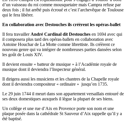
d’un vaisseau du roi comme mousquetaire mais Campra refuse par
deux fois ; il fut arrêté puis écroué et c’est l’archevêque de Toulouse
qui le fera libérer.
En collaboration avec Destouches ils créèrent les opéras-ballet
Il fera travailler
André Cardinal dit Destouches
en 1694 avec qui
il composera plus tard des opéras-ballets en collaboration avec
Antoine Houchar de La Motte comme librettiste. Ils créèrent ce
nouveau genre qui va intégrer de nombreuses parties dansées selon
les goût de Louis XIV.
Il devient ensuite « batteur de musique » à l’Académie royale de
musique dont il deviendra l’Inspecteur général.
Il dirigera aussi les musiciens et les chantres de la Chapelle royale
dont il deviendra compositeur « ordinaire » jusqu’en 1735.
Le 29 juin 1744 il meurt dans son appartement versaillais entouré de
ses deux domestiques auxquels il lègue la plupart de ses biens.
Un collège et une rue d’Aix en Provence porte son nom et une
plaque posée dans la cathédrale St Sauveur d’Aix rappelle qu’il y a
été baptisé.