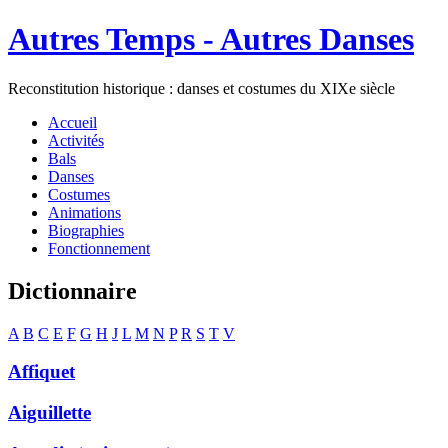
Autres Temps - Autres Danses
Reconstitution historique : danses et costumes du XIXe siècle
Accueil
Activités
Bals
Danses
Costumes
Animations
Biographies
Fonctionnement
Dictionnaire
A
B
C
E
F
G
H
J
L
M
N
P
R
S
T
V
Affiquet
Aiguillette