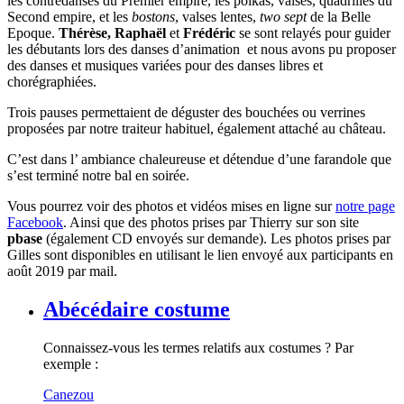
les contredanses du Premier empire, les polkas, valses, quadrilles du
Second empire, et les
bostons
, valses lentes,
two sept
de la Belle
Epoque.
Thérèse, Raphaël
et
Frédéric
se sont relayés pour guider
les débutants lors des danses d’animation et nous avons pu proposer
des danses et musiques variées pour des danses libres et
chorégraphiées.
Trois pauses permettaient de déguster des bouchées ou verrines
proposées par notre traiteur habituel, également attaché au château.
C’est dans l’ ambiance chaleureuse et détendue d’une farandole que
s’est terminé notre bal en soirée.
Vous pourrez voir des photos et vidéos mises en ligne sur
notre page
Facebook
. Ainsi que des photos prises par Thierry sur son site
pbase
(également CD envoyés sur demande). Les photos prises par
Gilles sont disponibles en utilisant le lien envoyé aux participants en
août 2019 par mail.
Abécédaire costume
Connaissez-vous les termes relatifs aux costumes ? Par
exemple :
Canezou