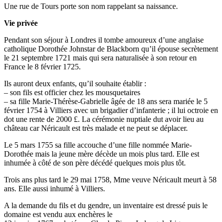
Une rue de Tours porte son nom rappelant sa naissance.
Vie privée
Pendant son séjour à Londres il tombe amoureux d’une anglaise
catholique Dorothée Johnstar de Blackborn qu’il épouse secrètement
le 21 septembre 1721 mais qui sera naturalisée à son retour en
France le 8 février 1725.
Ils auront deux enfants, qu’il souhaite établir :
– son fils est officier chez les mousquetaires
– sa fille Marie-Thérèse-Gabrielle âgée de 18 ans sera mariée le 5
février 1754 à Villiers avec un brigadier d’infanterie ; il lui octroie en
dot une rente de 2000 £. La cérémonie nuptiale dut avoir lieu au
château car Néricault est très malade et ne peut se déplacer.
Le 5 mars 1755 sa fille accouche d’une fille nommée Marie-
Dorothée mais la jeune mère décède un mois plus tard. Elle est
inhumée à côté de son père décédé quelques mois plus tôt.
Trois ans plus tard le 29 mai 1758, Mme veuve Néricault meurt à 58
ans. Elle aussi inhumé à Villiers.
A la demande du fils et du gendre, un inventaire est dressé puis le
domaine est vendu aux enchères le