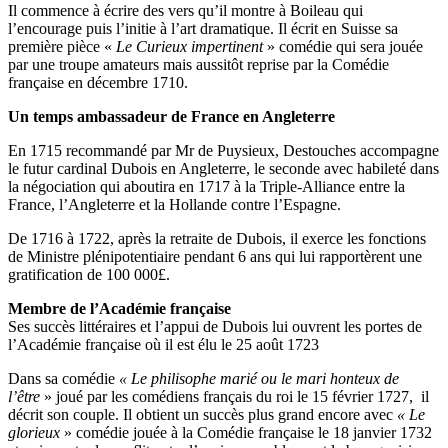
Il commence à écrire des vers qu’il montre à Boileau qui
l’encourage puis l’initie à l’art dramatique. Il écrit en Suisse sa
première pièce «
Le Curieux impertinent
» comédie qui sera jouée
par une troupe amateurs mais aussitôt reprise par la Comédie
française en décembre 1710.
Un temps ambassadeur de France en Angleterre
En 1715 recommandé par Mr de Puysieux, Destouches accompagne
le futur cardinal Dubois en Angleterre, le seconde avec habileté dans
la négociation qui aboutira en 1717 à la Triple-Alliance entre la
France, l’Angleterre et la Hollande contre l’Espagne.
De 1716 à 1722, après la retraite de Dubois, il exerce les fonctions
de Ministre plénipotentiaire pendant 6 ans qui lui rapportèrent une
gratification de 100 000£.
Membre de l’Académie française
Ses succès littéraires et l’appui de Dubois lui ouvrent les portes de
l’Académie française où il est élu le 25 août 1723
Dans sa comédie
« Le philisophe marié ou le mari honteux de
l’être
» joué par les comédiens français du roi le 15 février 1727, il
décrit son couple. Il obtient un succès plus grand encore avec
« Le
glorieux
» comédie jouée à la Comédie française le 18 janvier 1732