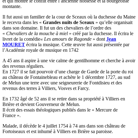
et qui montre le conflit entre l’ancienne noblesse et la bourgeoisie
montante.
Il fut aussi un familier de la cour de Sceaux où la duchesse du Maine
le recevra dans les «
Grandes
nuits de Sceaux
» qu’elle organisait
dans son domaine. Il fut un des chevaliers de l’ordre des
«
Chevaliers de la
mouche à miel
» créé par la duchesse. Il écrira le
livret de la comédie
« Les amours
de
Ragonde
» dont
Jean
MOURET
écrira la musique. Cette œuvre fut aussi présentée par
l’Académie royale de musique en 1742
A 45 ans il aspire à une vie calme de gentilhomme et cherche à avoir
des revenus réguliers.
En 1727 il se fait pourvoir d’une charge de Garde de la porte du roi
au château de Fontainebleau et achète le 1 décembre 1727, au sud
de Melun une terre avec une seigneurerie de Fontdisieu et des
revenus des terres à Villiers, Vosves et Farcy.
En 1732 âgé de 52 ans il se retire dans sa propriété à Villiers en
Brière et devient Gouverneur de Melun.
Il écrit des essais théologiques publiés dans le « Mercure de
France ».
Malade, il décède le 4 juillet 1754 à 74 ans dans son château de
Fortoiseaux et est inhumé à Villiers en Brière sa paroisse.