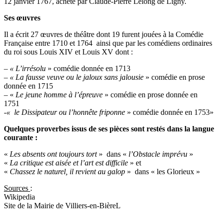
12 janvier 1767, acheté par Claude-Pierre Lelong de Ligny.
Ses œuvres
Il a écrit 27 œuvres de théâtre dont 19 furent jouées à la Comédie
Française entre 1710 et 1764 ainsi que par les comédiens ordinaires
du roi sous Louis XIV et Louis XV dont :
– « L’irrésolu
» comédie donnée en 1713
–
« La fausse veuve ou le jaloux sans jalousie
» comédie en prose
donnée en 1715
– «
Le jeune homme à l’épreuve
» comédie en prose donnée en
1751
-« le Dissipateur
ou l’honnête friponne
» comédie donnée en 1753»
Quelques proverbes issus de ses pièces sont restés dans la langue
courante :
«
Les absents ont toujours tort
» dans «
l’Obstacle imprévu
»
«
La critique est aisée et l’art est difficile
» et
«
Chassez le naturel, il revient au galop
» dans « les Glorieux »
Sources
:
Wikipedia
Site de la Mairie de Villiers-en-BièreL