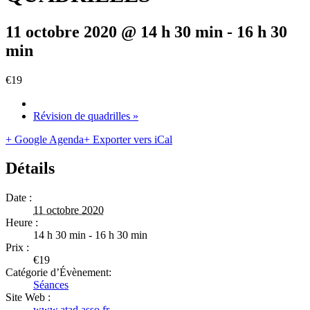
11 octobre 2020 @ 14 h 30 min
-
16 h 30
min
€19
Révision de quadrilles
»
+ Google Agenda
+ Exporter vers iCal
Détails
Date :
11 octobre 2020
Heure :
14 h 30 min - 16 h 30 min
Prix :
€19
Catégorie d’Évènement:
Séances
Site Web :
www.atad.asso.fr