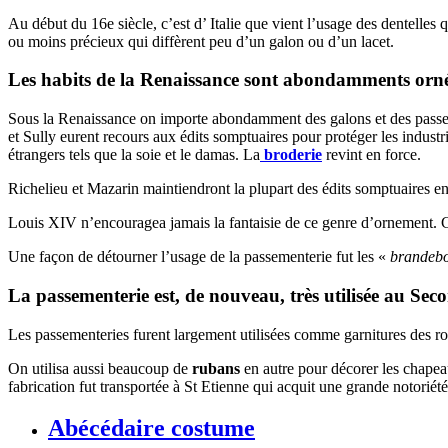
Au début du 16e siècle, c’est d’ Italie que vient l’usage des dentelles
ou moins précieux qui diffèrent peu d’un galon ou d’un lacet.
Les habits de la Renaissance sont abondamments orné
Sous la Renaissance on importe abondamment des galons et des passeme
et Sully eurent recours aux édits somptuaires pour protéger les industri
étrangers tels que la soie et le damas. La
broderie
revint en force.
Richelieu et Mazarin maintiendront la plupart des édits somptuaires ent
Louis XIV n’encouragea jamais la fantaisie de ce genre d’ornement. C
Une façon de détourner l’usage de la passementerie fut les «
brandebo
La passementerie est, de nouveau, très utilisée au Se
Les passementeries furent largement utilisées comme garnitures des r
On utilisa aussi beaucoup de
rubans
en autre pour décorer les chape
fabrication fut transportée à St Etienne qui acquit une grande notoriété
Abécédaire costume