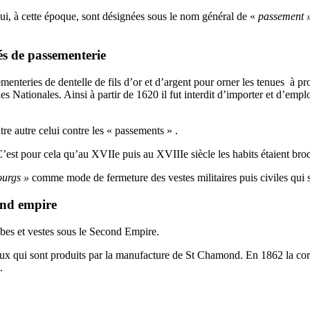
 qui, à cette époque, sont désignées sous le nom général de «
passement 
s de passementerie
nteries de dentelle de fils d’or et d’argent pour orner les tenues à 
es Nationales. Ainsi à partir de 1620 il fut interdit d’importer et d’empl
re autre celui contre les « passements » .
’est pour cela qu’au XVIIe puis au XVIIIe siècle les habits étaient bro
urgs »
comme mode de fermeture des vestes militaires puis civiles qui s
cond empire
obes et vestes sous le Second Empire.
aux qui sont produits par la manufacture de St Chamond. En 1862 la co
.